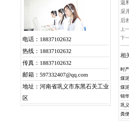
返
采
后
上
下
电话：18837102632
热线：18837102632
相
传真：18837102632
时
邮箱：597332407@qq.com
煤
地址：河南省巩义市东黑石关工业
煤
锦
区
巩
粪