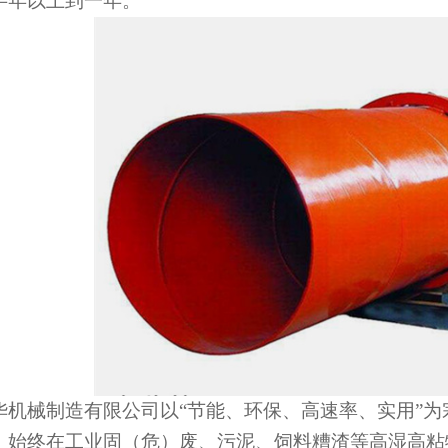
半年以上到一年。
1
2
3
华机械制造有限公司以“节能、环保、高速率、实用”
，始终在工业固（危）废、污泥、饲料糟渣等高湿高粘