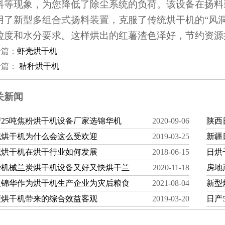
料等现象，为您降低了除尘系统的负荷。该设备在扬料
用了新型多组合式扬料装置，克服了传统烘干机的“风
粒度和水分要求。这样烘出的红薯渣色泽好，节约资源
一篇：
虾壳烘干机
一篇：
秸秆烘干机
关新闻
产25吨焦粉烘干机设备厂家选锦华机
2020-09-06
陕西
泥烘干机为什么会这么受欢迎
2019-03-25
新疆
泥烘干机在烘干行业如何发展
2018-06-15
日烘
华机械兰炭烘干机设备又好又快烘干兰
2020-11-18
房地
义锦华作为烘干机生产企业为灾后粮食
2021-08-04
新型
便烘干机带来的综合效益客观
2019-03-20
日产