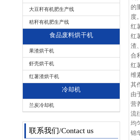
的
大豆秆有机肥生产线
度
秸秆有机肥生产线
红
食品废料烘干机
红
渣
果渣烘干机
合
虾壳烘干机
红
维
红薯渣烘干机
其
冷却机
由
营
兰炭冷却机
流
均
联系我们/Contact us
锦