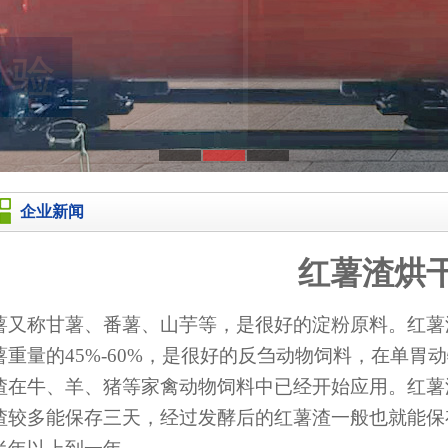
企业新闻
红薯渣烘
薯又称甘薯、番薯、山芋等，是很好的淀粉原料。红薯
薯重量的45%-60%，是很好的反刍动物饲料，在单
渣在牛、羊、猪等家禽动物饲料中已经开始应用。红薯
渣较多能保存三天，经过发酵后的红薯渣一般也就能保