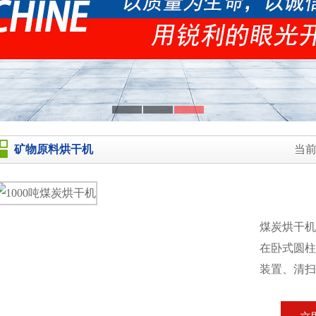
矿物原料烘干机
当
煤炭烘干
在卧式圆柱
装置、清扫