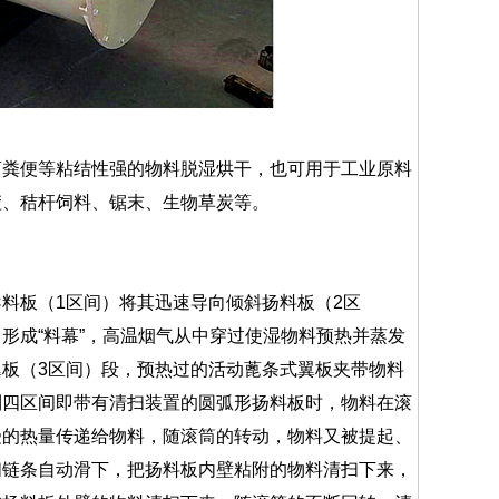
粪便等粘结性强的物料脱湿烘干，也可用于工业原料
渣、秸杆饲料、锯末、生物草炭等。
板（1区间）将其迅速导向倾斜扬料板（2区
形成“料幕”，高温烟气从中穿过使湿物料预热并蒸发
板（3区间）段，预热过的活动蓖条式翼板夹带物料
到四区间即带有清扫装置的圆弧形扬料板时，物料在滚
受的热量传递给物料，随滚筒的转动，物料又被提起、
扫链条自动滑下，把扬料板内壁粘附的物料清扫下来，