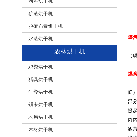
污泥烘干机
矿渣烘干机
脱硫石膏烘干机
煤
水渣烘干机
主
农林烘干机
（
鸡粪烘干机
煤
猪粪烘干机
物
牛粪烘干机
间
部
锯末烘干机
提
木屑烘干机
筒
洒
木材烘干机