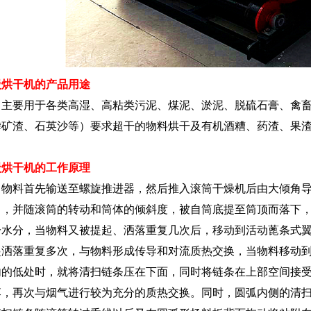
炭烘干机的产品用途
要用于各类高湿、高粘类污泥、煤泥、淤泥、脱硫石膏、禽畜
磷矿渣、石英沙等）要求超干的物料烘干及有机酒糟、药渣、果
炭烘干机的工作原理
料首先输送至螺旋推进器，然后推入滚筒干燥机后由大倾角导料
），并随滚筒的转动和筒体的倾斜度，被自筒底提至筒顶而落下，
分水分，当物料又被提起、洒落重复几次后，移动到活动蓖条式翼
起洒落重复多次，与物料形成传导和对流质热交换，当物料移动
内的低处时，就将清扫链条压在下面，同时将链条在上部空间接
落，再次与烟气进行较为充分的质热交换。同时，圆弧内侧的清