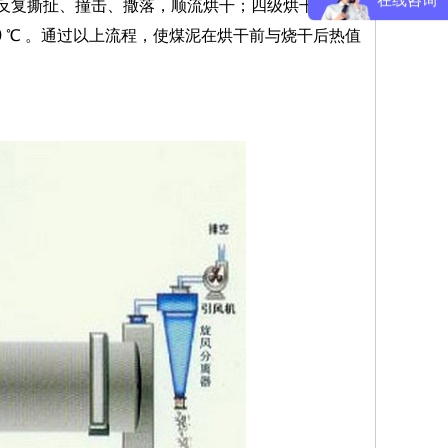
在线咨询
装置，反复撕扯、撞击、撒落，顺流烘干；四级烘干是靠引
0 ℃ 。通过以上流程，使煤泥在烘干前与烧干后热值