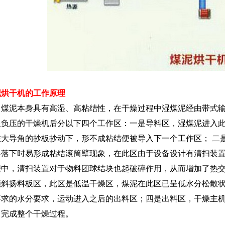
泥烘干机的工作原理
泥本身具有高湿、高粘结性，在干燥过程中湿煤泥经由带式输
呈负压的干燥机后分以下四个工作区：一是导料区，湿煤泥进入
在大导角的抄板抄动下，形不成粘结便被导入下一个工作区； 二
料落下时易形成粘结滚筒壁现象，在此区由于设备设计有清扫装
程中，清扫装置对于物料团球结块也起破碎作用，从而增加了热
倾斜扬料板区，此区是低温干燥区，煤泥在此区已呈低水分松散
要求的水分要求，运动进入之后的出料区；四是出料区，干燥主
，完成整个干燥过程。