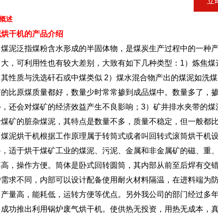
立
概述
泥烘干机的产品介绍
泥泛指煤粉含水形成的半固体物，是煤炭生产过程中的一种产
常大，可利用性也有较大差别，大致有如下几种类型：1）炼焦煤
，其性质与洗选矸石或中煤类似 2）煤水混合物产出的煤泥如洗
有的比原煤质量都好，数量少时常常掺到成品煤中。数量多了，
1
2
3
外，还会对煤矿的经济效益产生不良影响；3）矿井排水夹带的煤
于煤矿的脏杂煤泥，其特点是数量不多，质量不稳定，但一般都
泥烘干机根据工作原理属于转筒式或者叫回转式滚筒烘干机设
备，适于烘干煤矿工业的煤泥、污泥、金属和非金属矿的磁、重
率高，操作方便。筒体是卧式回转圆筒，其内部从前至后焊有交
户需求不同，内部可以设计配备使用耐火材料隔温，在进料端为
，产量高，能耗低，运转方便等优点。另外我公司的部门经过多
，成功推出利用锅炉废气烘干机。使供热无投资，用热无成本，