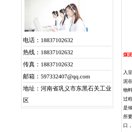
电话：18837102632
热线：18837102632
煤
煤
传真：18837102632
入
邮箱：597332407@qq.com
泥
地址：河南省巩义市东黑石关工业
物
过
区
是
所
口