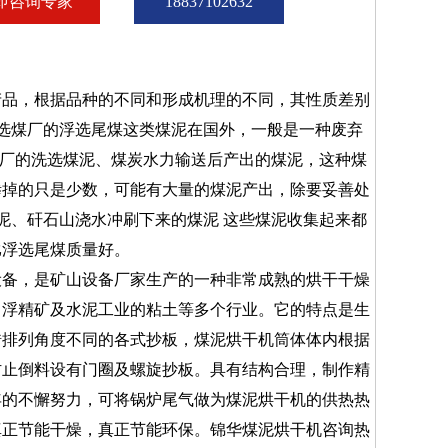
即咨询专家
18837102632
品，根据品种的不同和形成机理的不同，其性质差别
选煤厂的浮选尾煤这类煤泥在国外，一般是一种废弃
煤厂的洗选煤泥、煤炭水力输送后产出的煤泥，这种煤
掺掉的只是少数，可能有大量的煤泥产出，除要妥善处
泥、矸石山浇水冲刷下来的煤泥 这些煤泥收集起来都
比浮选尾煤质量好。
备，是矿山设备厂家生产的一种非常成熟的烘干干燥
、浮精矿及水泥工业的粘土等多个行业。它的特点是生
错排列角度不同的各式抄板，煤泥烘干机筒体体内根据
防止倒料设有门圈及螺旋抄板。具有结构合理，制作精
年的不懈努力，可将锅炉尾气做为煤泥烘干机的供热热
真正节能干燥，真正节能环保。锦华煤泥烘干机咨询热