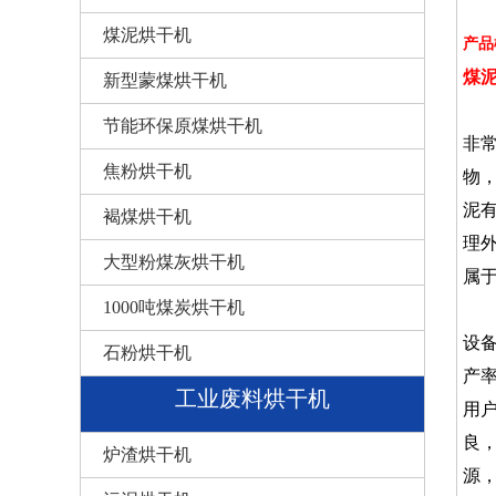
煤泥烘干机
产品
煤
新型蒙煤烘干机
煤
节能环保原煤烘干机
非
焦粉烘干机
物
泥
褐煤烘干机
理
大型粉煤灰烘干机
属
1000吨煤炭烘干机
煤
设
石粉烘干机
产
工业废料烘干机
用
良
炉渣烘干机
源