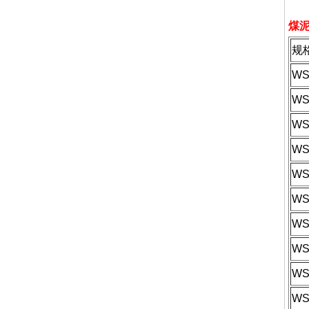
煤
规
WS
WS
WS
WS
WS
WS
WS
WS
WS
WS