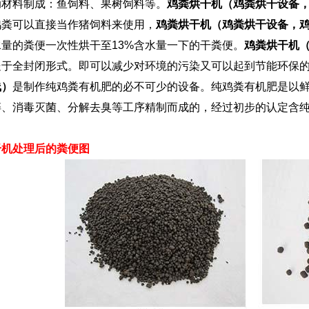
助材料制成：鱼饲料、果树饲料等。
鸡粪烘干机（鸡粪烘干设备
鸡粪可以直接当作猪饲料来使用，
鸡粪烘干机（鸡粪烘干设备，
水量的粪便一次性烘干至13%含水量一下的干粪便。
鸡粪烘干机
处于全封闭形式。即可以减少对环境的污染又可以起到节能环保
线）
是制作纯鸡粪有机肥的必不可少的设备。纯鸡粪有机肥是以
碎、消毒灭菌、分解去臭等工序精制而成的，经过初步的认定含
干机处理后的粪便图