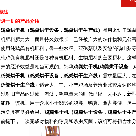
立
概述
粪烘干机的产品介绍
粪烘干机（鸡粪烘干设备，鸡粪烘干生产线）
是用来烘干鸡
有机肥料肥力大，而且持久效很长，已经被广大的农作物和无公
择使用纯鸡粪有机肥料，像一些水稻、双孢菇以及安徽的砀山梨
且纯鸡粪有机肥料还是各种有机肥料、生物肥料的主要原料。这
1
2
3
带来的经济效益是相当可观的。锦华
鸡粪烘干机(鸡粪烘干设备，
鸡粪烘干机（鸡粪烘干设备，鸡粪烘干生产线）
需求量巨大，
，鸡粪烘干生产线）
适合大、中、小型鸡场及养殖业比较发达的
经过对旧产品的过滤，淘汰，耗电量大的时代已经一去不返，
新
省能耗。该机适用于含水小于65%的鸡粪、鸭粪、禽畜粪便、屠
境污染具有良好效果。
鸡粪烘干机（鸡粪烘干设备，鸡粪烘干生
的前提下，一次完成对物料的除臭和杀虫灭菌，该机可将初含水分