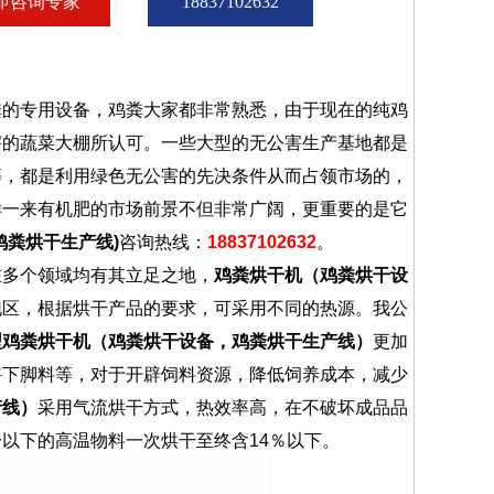
即咨询专家
18837102632
粪的专用设备，鸡粪大家都非常熟悉，由于现在的纯鸡
害的蔬菜大棚所认可。一些大型的无公害生产基地都是
等，都是利用绿色无公害的先决条件从而占领市场的，
样一来有机肥的市场前景不但非常广阔，更重要的是它
鸡粪烘干生产线)
咨询热线：
18837102632
。
在多个领域均有其立足之地，
鸡粪烘干机（鸡粪烘干设
地区，根据烘干产品的要求，可采用不同的热源。我公
型鸡粪烘干机（鸡粪烘干设备，鸡粪烘干生产线）
更加
宰下脚料等，对于开辟饲料资源，降低饲养成本，减少
产线）
采用气流烘干方式，热效率高，在不破坏成品品
以下的高温物料一次烘干至终含14％以下。