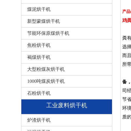
煤泥烘干机
产品
鸡
新型蒙煤烘干机
鸡
节能环保原煤烘干机
粪
焦粉烘干机
选
而
褐煤烘干机
所
大型粉煤灰烘干机
1000吨煤炭烘干机
备
司
石粉烘干机
节
工业废料烘干机
环
质
炉渣烘干机