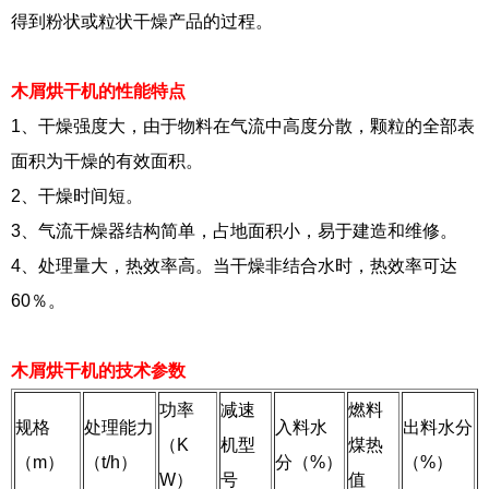
得到粉状或粒状干燥产品的过程。
木屑烘干机的性能特点
1、干燥强度大，由于物料在气流中高度分散，颗粒的全部表
面积为干燥的有效面积。
2、干燥时间短。
3、气流干燥器结构简单，占地面积小，易于建造和维修。
4、处理量大，热效率高。当干燥非结合水时，热效率可达
60％。
木屑烘干机的技术参数
功率
减速
燃料
规格
处理能力
入料水
出料水分
（K
机型
煤热
（m）
（t/h）
分（%）
（%）
W）
号
值