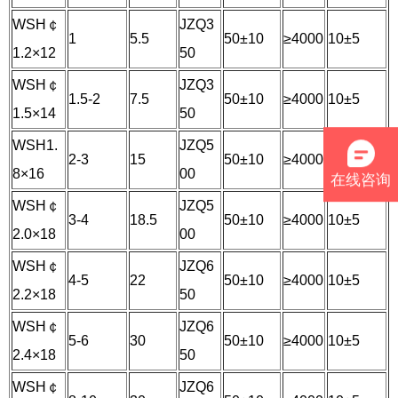
WSH￠
JZQ3
1
5.5
50±10
≥4000
10±5
1.2×12
50
WSH￠
JZQ3
1.5-2
7.5
50±10
≥4000
10±5
1.5×14
50
WSH1.
JZQ5
2-3
15
50±10
≥4000
10±5
8×16
00
在线咨询
WSH￠
JZQ5
3-4
18.5
50±10
≥4000
10±5
2.0×18
00
WSH￠
JZQ6
4-5
22
50±10
≥4000
10±5
2.2×18
50
WSH￠
JZQ6
5-6
30
50±10
≥4000
10±5
2.4×18
50
WSH￠
JZQ6