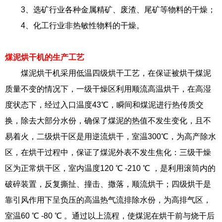
3、选矿行业各种金属精矿、废渣、尾矿等物料的干燥；
4、化工行业非热敏性物料的干燥。
煤泥烘干机的生产工艺
煤泥烘干机采用低温四级烘干工艺，在保证被烘干煤泥
质量不变的情况下，一级干燥区利用顺流高温烘干，在高湿
度状态下，经过入口温度43℃，瞬间和煤泥进行热传质交
换，除去大部分水份，确保了煤泥的热值不发生变化，且不
易着火，二级烘干区是用逆流烘干，室温300℃，为高产除水
区，在烘干过程中，保证了煤泥外表不发生焦化：三级干燥
区为正常烘干区，室内温度120 ℃ -210 ℃ ，是利用滚筒内的
破碎装置，反复撕扯、撞击、撒落，顺流烘干；四级烘干是
靠引风作用下呈负压的高温热气流排除水份，为高排气区，
室温60 ℃ -80 ℃ 。通过以上流程，使煤泥在烘干前与烧干后