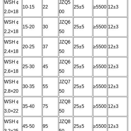
WSH￠
JZQ5
10-15
22
25±5
≥5500
12±3
2.0×18
00
WSH￠
JZQ6
15-20
30
25±5
≥5500
12±3
2.2×18
50
WSH￠
JZQ6
20-25
37
25±5
≥5500
12±3
2.4×18
50
WSH￠
JZQ6
25-30
45
25±5
≥5500
12±3
2.6×18
50
WSH￠
JZQ7
30-35
55
25±5
≥5500
12±3
2.8×20
50
WSH￠
JZQ8
35-40
75
25±5
≥5500
12±3
3.0×22
50
WSH￠
JZQ8
45-50
95
25±5
≥5500
12±3
3.2×25
50