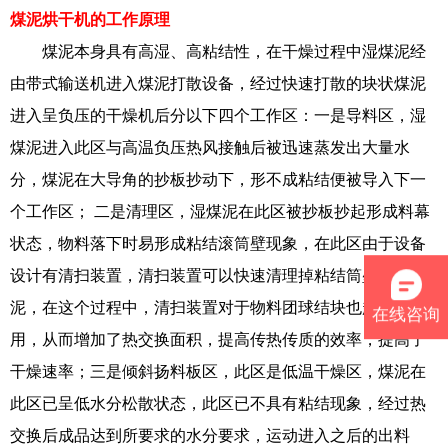
煤泥烘干机的工作原理
煤泥本身具有高湿、高粘结性，在干燥过程中湿煤泥经
由带式输送机进入煤泥打散设备，经过快速打散的块状煤泥
进入呈负压的干燥机后分以下四个工作区：一是导料区，湿
煤泥进入此区与高温负压热风接触后被迅速蒸发出大量水
分，煤泥在大导角的抄板抄动下，形不成粘结便被导入下一
个工作区； 二是清理区，湿煤泥在此区被抄板抄起形成料幕
状态，物料落下时易形成粘结滚筒壁现象，在此区由于设备
设计有清扫装置，清扫装置可以快速清理掉粘结筒壁的煤
泥，在这个过程中，清扫装置对于物料团球结块也起破碎作
在线咨询
用，从而增加了热交换面积，提高传热传质的效率，提高了
干燥速率；三是倾斜扬料板区，此区是低温干燥区，煤泥在
此区已呈低水分松散状态，此区已不具有粘结现象，经过热
交换后成品达到所要求的水分要求，运动进入之后的出料