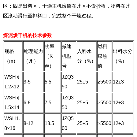
区；四是出料区，干燥主机滚筒在此区不设抄板，物料在此
区滚动滑行至排料口，完成整个干燥过程。
煤泥烘干机的技术参数
功率
减速
燃料
规格
处理能力
入料水
出料水分
（K
机型
煤热
（m）
（t/h）
分（%）
（%）
W）
号
值
WSH￠
JZQ3
3-5
5.5
25±5
≥5500
12±3
1.2×12
50
WSH￠
JZQ3
6-8
7.5
25±5
≥5500
12±3
1.5×14
50
WSH1.
JZQ5
8-12
18.5
25±5
≥5500
12±3
8×16
00