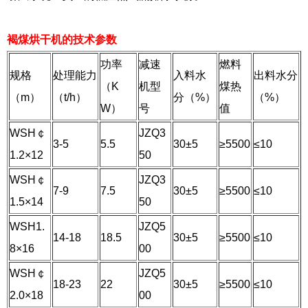
褐煤烘干机的技术参数
功率
减速
燃料
规格
处理能力
入料水
出料水分
（K
机型
煤热
（m）
（t/h）
分（%）
（%）
W）
号
值
WSH￠
JZQ3
3-5
5.5
30±5
≥5500
≤10
1.2×12
50
WSH￠
JZQ3
7-9
7.5
30±5
≥5500
≤10
1.5×14
50
WSH1.
JZQ5
14-18
18.5
30±5
≥5500
≤10
8×16
00
WSH￠
JZQ5
18-23
22
30±5
≥5500
≤10
2.0×18
00