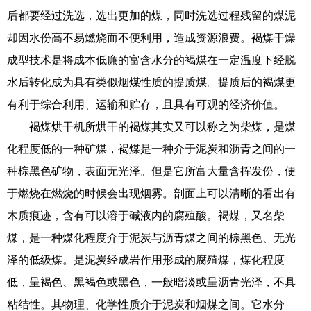
后都要经过洗选，选出更加的煤，同时洗选过程残留的煤泥
却因水份高不易燃烧而不便利用，造成资源浪费。褐煤干燥
成型技术是将成本低廉的富含水分的褐煤在一定温度下经脱
水后转化成为具有类似烟煤性质的提质煤。提质后的褐煤更
有利于综合利用、运输和贮存，且具有可观的经济价值。
褐煤烘干机所烘干的褐煤其实又可以称之为柴煤，是煤
化程度低的一种矿煤，褐煤是一种介于泥炭和沥青之间的一
种棕黑色矿物，表面无光泽。但是它所富大量含挥发份，便
于燃烧在燃烧的时候会出现烟雾。剖面上可以清晰的看出有
木质痕迹，含有可以溶于碱液内的腐殖酸。褐煤，又名柴
煤，是一种煤化程度介于泥炭与沥青煤之间的棕黑色、无光
泽的低级煤。是泥炭经成岩作用形成的腐殖煤，煤化程度
低，呈褐色、黑褐色或黑色，一般暗淡或呈沥青光泽，不具
粘结性。其物理、化学性质介于泥炭和烟煤之间。它水分