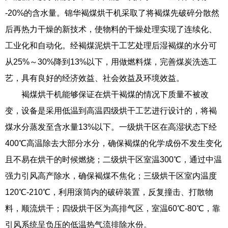
-20%的含水量。锦华褐煤烘干机采取了将褐煤先破碎分散然
后再热力干燥的新技术，使物料的干燥处理实现了连续化、
工业化和自动化。经褐煤泥烘干工艺处理后湿褐煤的水分可
从25%～30%降到13%以下，用做燃料煤，完善煤炭洗选工
艺，具有良好的经济效益、社会效益及环境效益。
褐煤烘干机能够保证在烘干褐煤的情况下质量不被改
变，设备是采用低温到高温四级烘干工艺进行设计的，将褐
煤水分蒸发至含水量13%以下。一级烘干区在高湿状态下经
400℃高温除去大部分水分，确保褐煤的化学成份不发生变化
且不易在烘干的时候燃烧；二级烘干区室温300℃，通过中温
强力引风高产除水，确保褐煤不焦化；三级烘干区室内温度
120℃-210℃，利用滚筒内的破碎装置，反复撞击、打散物
料，顺流烘干；四级烘干区为高排气区，室温60℃-80℃，靠
引风系统呈负压的低温热气流排除水份。