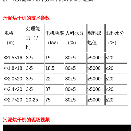
污泥烘干机的技术参数
处理能
规格
电机功率
入料水分
燃料煤
出料水分
力（t/
（m）
（kw）
（%）
热值
（%）
h）
Φ1.5×16
3-5
15
80±5
≥5000
≤20
Φ1.8×18
3-5
18.5
80±5
≥5000
≤20
Φ2.0×20
3-5
22
80±5
≥5000
≤20
Φ2.4×20
3-5
37
80±5
≥5000
≤20
Φ2.7×20
20-25
75
80±5
≥5000
≤20
污泥烘干机的现场视频