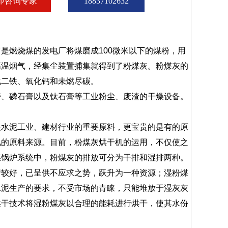
即咨询专家
18837102632
燃烧煤的发电厂将煤磨成100微米以下的煤粉，用
高温烟气，经集尘装置捕集就得到了粉煤灰。粉煤灰的
化二铁、氧化钙和未燃尽碳。
、磷石膏以及钛石膏等工业粉尘、废渣的干燥设备。
水泥工业、建材行业的重要原料，更宝贵的是有的原
视的原料来源。目前，粉煤灰烘干机的运用，不仅使之
煤锅炉系统中，粉煤灰的排放可分为干排和湿排两种。
情较好，已呈供不应求之势，跃升为一种资源；湿粉煤
水泥生产的要求，不受市场的青睐，只能堆放于湿灰灰
烘干技术将湿粉煤灰以合理的能耗进行烘干，使其水份