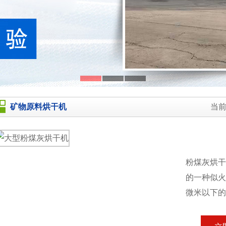
矿物原料烘干机
当
粉煤灰烘
的一种似火
微米以下的