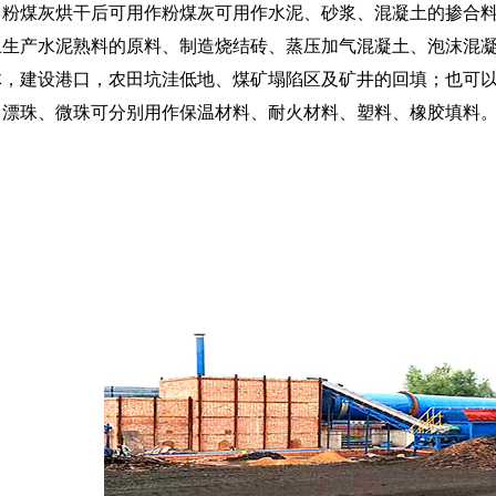
煤灰烘干后可用作粉煤灰可用作水泥、砂浆、混凝土的掺合料
土生产水泥熟料的原料、制造烧结砖、蒸压加气混凝土、泡沫混
体，建设港口，农田坑洼低地、煤矿塌陷区及矿井的回填；也可
中漂珠、微珠可分别用作保温材料、耐火材料、塑料、橡胶填料