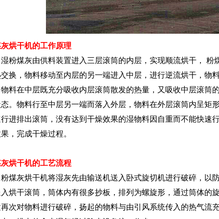
煤灰烘干机的工作原理
粉煤灰由供料装置进入三层滚筒的内层，实现顺流烘干， 粉煤
热交换，物料移动至内层的另一端进入中层，进行逆流烘干，物
，物料在中层既充分吸收内层滚筒散发的热量，又吸收中层滚筒
状态。物料行至中层另一端而落入外层，物料在外层滚筒内呈矩
速行进排出滚筒，没有达到干燥效果的湿物料因自重而不能快速
效果，完成干燥过程。
煤灰烘干机的工艺流程
煤灰烘干机将湿灰先由输送机送入卧式旋切机进行破碎，以防
送入烘干滚筒，筒体内有很多抄板，排列为螺旋形，通过筒体的
置再次对物料进行破碎，扬起的物料与由引风系统传入的热气流