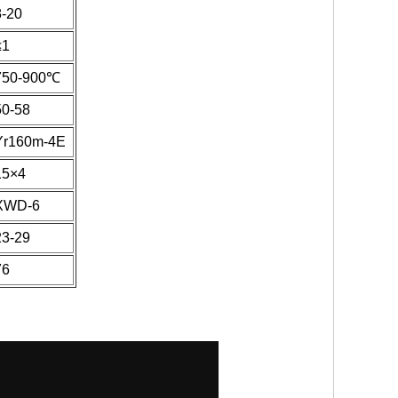
8-20
≤1
750-900℃
50-58
Yr160m-4E
15×4
XWD-6
23-29
76