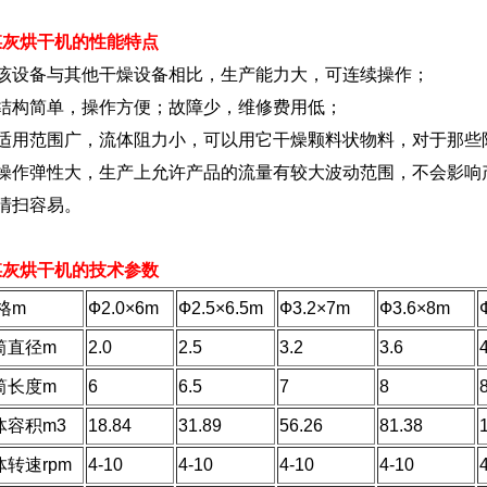
煤灰烘干机的性能特点
、该设备与其他干燥设备相比，生产能力大，可连续操作；
、结构简单，操作方便；故障少，维修费用低；
、适用范围广，流体阻力小，可以用它干燥颗料状物料，对于那些
、操作弹性大，生产上允许产品的流量有较大波动范围，不会影响
清扫容易。
煤灰烘干机的技术参数
格m
Ф2.0×6m
Ф2.5×6.5m
Ф3.2×7m
Ф3.6×8m
筒直径m
2.0
2.5
3.2
3.6
筒长度m
6
6.5
7
8
体容积m3
18.84
31.89
56.26
81.38
体转速rpm
4-10
4-10
4-10
4-10