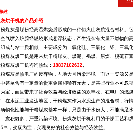
立
概述
煤灰烘干机的产品介绍
煤灰是煤粉经高温燃烧后形成的一种似火山灰质混合材料。它是
热空气喷入炉膛经燃烧形成悬浮状态，产生混杂有大量不燃物的
学组成与粘土质相似，主要成分为二氧化硅、三氧化二铝、三氧
煤灰烘干机是用来烘干粉煤灰、煤泥、褐煤、原煤、脱硫石膏
1
2
3
华粉煤灰烘干机咨询热线：
18837102632
。
煤灰是热电厂的废弃物，占地大且污染环境，而这一资源又是
煤中甚至含有一定量的贵重金属和稀有元素，是某些行业不可忽
废为宝，而且带来了社会效益与经济效益的双丰收。在电厂的燃
前，在水泥工业发达地区，干粉煤灰作为水泥生产的混合材，行
各项物化性能与干粉煤灰基本一样，只是由于水份大，不能满足
中，愈积愈多，严重污染环境。粉煤灰烘干机利用的干燥工艺和
于5％，变废为宝，实现良好的社会效益与经济效益。