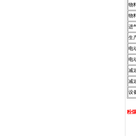
物
物
进
生产
电
电
减
减
设
粉