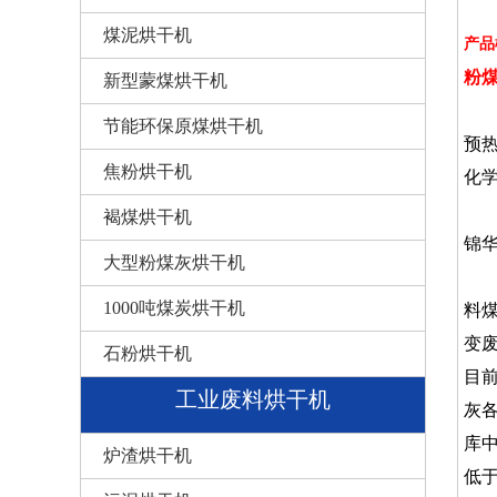
煤泥烘干机
产品
粉
新型蒙煤烘干机
粉
节能环保原煤烘干机
预
焦粉烘干机
化
粉
褐煤烘干机
锦
大型粉煤灰烘干机
粉
1000吨煤炭烘干机
料
变
石粉烘干机
目
工业废料烘干机
灰
库
炉渣烘干机
低