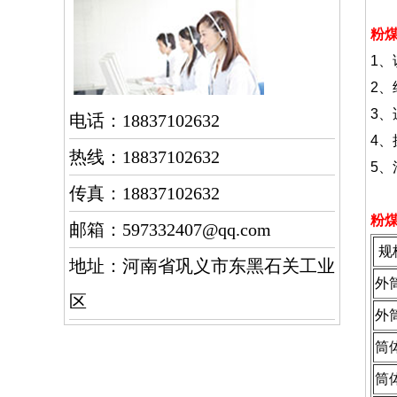
粉
1
2
3
电话：18837102632
4
热线：18837102632
5、
传真：18837102632
粉
邮箱：597332407@qq.com
规
地址：河南省巩义市东黑石关工业
外
区
外
筒
筒