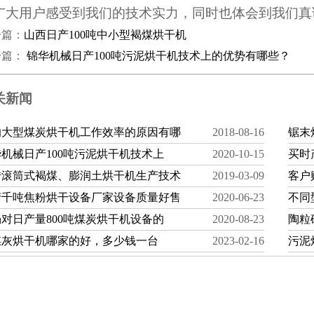
广大用户感受到我们的技术实力，同时也体会到我们真
一篇：
山西日产100吨中小型褐煤烘干机
一篇：
锦华机械日产100吨污泥烘干机技术上的优势有哪些？
关新闻
响大型煤炭烘干机工作效率的原因有哪
2018-08-16
锯末
机械日产100吨污泥烘干机技术上
2020-10-15
买时
转滚筒式褐煤、膨润土烘干机生产技术
2019-03-09
客户
产千吨焦粉烘干设备厂家设备质量好售
2020-06-23
不同
对日产量800吨煤炭烘干机设备的
2020-08-23
陶粒
煤灰烘干机哪家的好，多少钱一台
2023-02-16
污泥