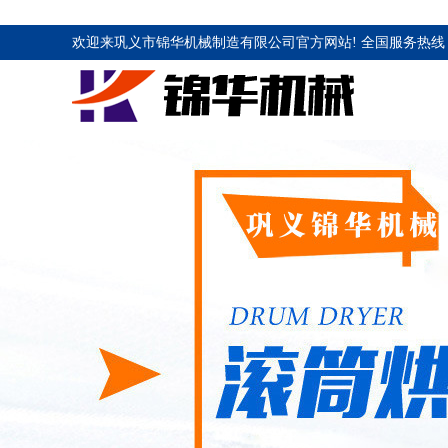
欢迎来巩义市锦华机械制造有限公司官方网站! 全国服务热线 1883