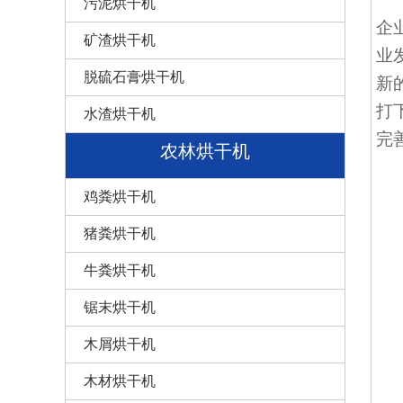
污泥烘干机
企
矿渣烘干机
业
脱硫石膏烘干机
新
打
水渣烘干机
完
农林烘干机
鸡粪烘干机
猪粪烘干机
牛粪烘干机
锯末烘干机
木屑烘干机
木材烘干机