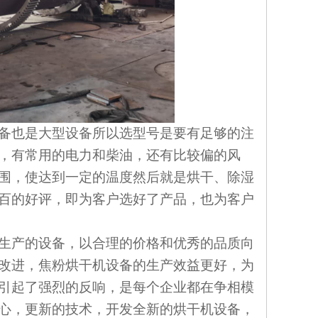
备也是大型设备所以选型号是要有足够的注
，有常用的电力和柴油，还有比较偏的风
围，使达到一定的温度然后就是烘干、除湿
百的好评，即为客户选好了产品，也为客户
生产的设备，以合理的价格和优秀的品质向
改进，焦粉烘干机设备的生产效益更好，为
引起了强烈的反响，是每个企业都在争相模
心，更新的技术，开发全新的烘干机设备，