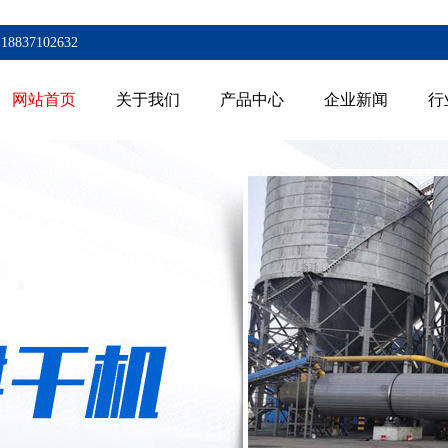
7102632
网站首页
关于我们
产品中心
企业新闻
行