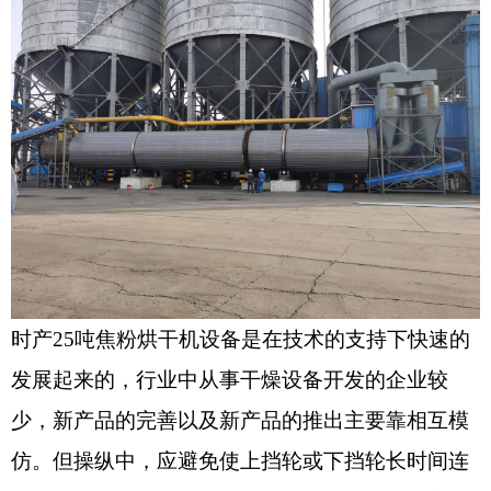
时产25吨焦粉烘干机设备是在技术的支持下快速的
发展起来的，行业中从事干燥设备开发的企业较
少，新产品的完善以及新产品的推出主要靠相互模
仿。但操纵中，应避免使上挡轮或下挡轮长时间连