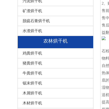
污泥烘干机
2
售
矿渣烘干机
售
脱硫石膏烘干机
售
水渣烘干机
益
农林烘干机
石
鸡粪烘干机
物
猪粪烘干机
自
热
牛粪烘干机
底
锯末烘干机
湿
木屑烘干机
送
提
木材烘干机