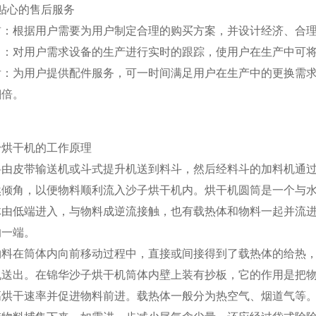
、贴心的售后服务
前：根据用户需要为用户制定合理的购买方案，并设计经济、合
中：对用户需求设备的生产进行实时的跟踪，使用户在生产中可
后：为用户提供配件服务，可一时间满足用户在生产中的更换需
翻倍。
粉烘干机的工作原理
料由皮带输送机或斗式提升机送到料斗，然后经料斗的加料机通
然倾角，以便物料顺利流入沙子烘干机内。烘干机圆筒是一个与
体由低端进入，与物料成逆流接触，也有载热体和物料一起并流
的一端。
物料在筒体内向前移动过程中，直接或间接得到了载热体的给热
机送出。在锦华沙子烘干机筒体内壁上装有抄板，它的作用是把
高烘干速率并促进物料前进。载热体一般分为热空气、烟道气等