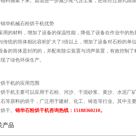
带物料捕集下来。如需进一步减少尾气含尘量，还应经过袋式除
南锦华机械石粉烘干机优势
、采用的材料，增加了设备的保温性能，降低了设备在作业中的热
、与传统的筒体相比容积扩大了3倍以上，增加了设备对石粉的单
、设备的筒体是封闭的，并配有除尘装置与消声装置，有效控制了
实现了绿色环保生产。
粉烘干机的应用范围
粉烘干机主要可以应用于石粉、河沙、干混砂浆、黄沙、水泥厂
灰石等原料的烘干，广泛用于建材、化工、铸造等行业。其中主
料烘干。
锦华石粉烘干机咨询热线：15188360210。
关产品