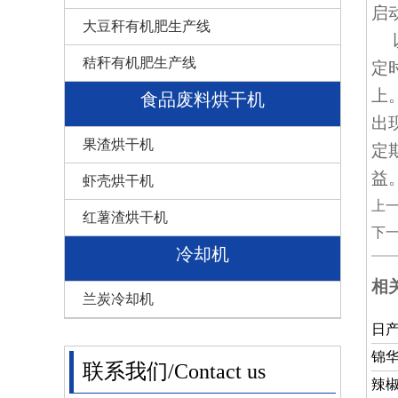
启
大豆秆有机肥生产线
以
秸秆有机肥生产线
定
上
食品废料烘干机
出
果渣烘干机
定
益
虾壳烘干机
上
红薯渣烘干机
下
冷却机
相
兰炭冷却机
日产
锦华
联系我们/Contact us
辣