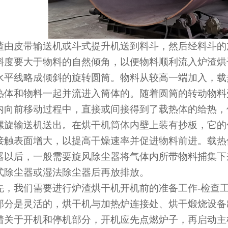
渣由皮带输送机或斗式提升机送到料斗，然后经料斗的
斜度要大于物料的自然倾角，以便物料顺利流入炉渣烘
水平线略成倾斜的旋转圆筒。物料从较高一端加入，载
热体和物料一起并流进入筒体的。随着圆筒的转动物料
内向前移动过程中，直接或间接得到了载热体的给热，
螺旋输送机送出。在烘干机筒体内壁上装有抄板，它的
接触表面增大，以提高干燥速率并促进物料前进。载热
器以后，一般需要旋风除尘器将气体内所带物料捕集下
式除尘器或湿法除尘器后再放排放。
先，我们需要进行炉渣烘干机开机前的准备工作-检查
部分是灵活的，烘干机与加热炉连接处、烘干煅烧设备
着关于开机和停机部分，开机应先点燃炉子，再启动主