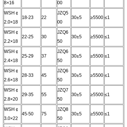
8×16
00
WSH￠
JZQ5
18-23
22
30±5
≥5500
≤1
2.0×18
00
WSH￠
JZQ6
22-25
30
30±5
≥5500
≤1
2.2×18
50
WSH￠
JZQ6
25-29
37
30±5
≥5500
≤1
2.4×18
50
WSH￠
JZQ6
28-33
45
30±5
≥5500
≤1
2.6×18
50
WSH￠
JZQ7
29-35
55
30±5
≥5500
≤1
2.8×20
50
WSH￠
JZQ8
45-50
75
30±5
≥5500
≤1
3.0×22
50