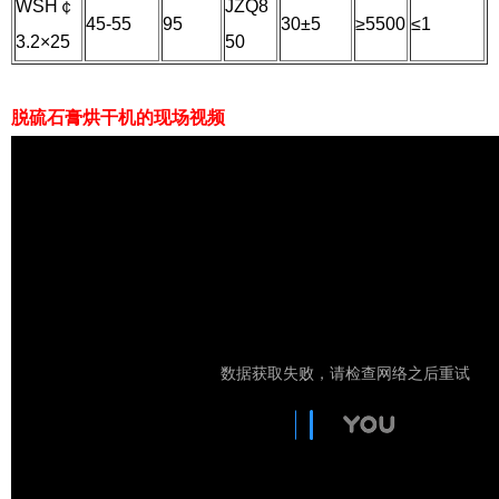
WSH￠
JZQ8
45-55
95
30±5
≥5500
≤1
3.2×25
50
脱硫石膏烘干机的现场视频