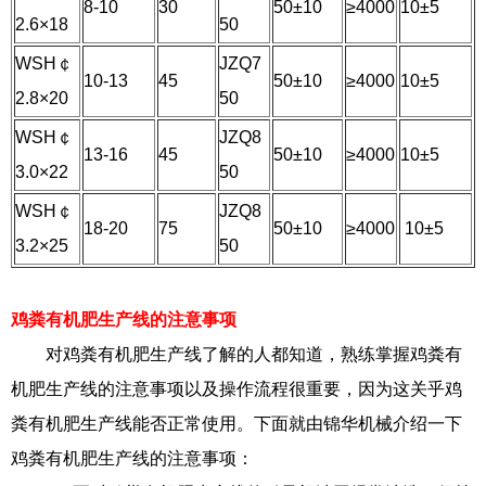
8-10
30
50±10
≥4000
10±5
2.6×18
50
WSH￠
JZQ7
10-13
45
50±10
≥4000
10±5
2.8×20
50
WSH￠
JZQ8
13-16
45
50±10
≥4000
10±5
3.0×22
50
WSH￠
JZQ8
18-20
75
50±10
≥4000
10±5
3.2×25
50
鸡粪有机肥生产线的注意事项
对鸡粪有机肥生产线了解的人都知道，熟练掌握鸡粪有
机肥生产线的注意事项以及操作流程很重要，因为这关乎鸡
粪有机肥生产线能否正常使用。下面就由锦华机械介绍一下
鸡粪有机肥生产线的注意事项：