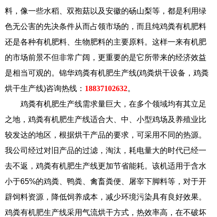
料，像一些水稻、双孢菇以及安徽的砀山梨等，都是利用绿
色无公害的先决条件从而占领市场的，而且纯鸡粪有机肥料
还是各种有机肥料、生物肥料的主要原料。这样一来有机肥
的市场前景不但非常广阔，更重要的是它所带来的经济效益
是相当可观的。锦华鸡粪有机肥生产线(鸡粪烘干设备，鸡粪
烘干生产线)咨询热线：
18837102632
。
鸡粪有机肥生产线需求量巨大，在多个领域均有其立足
之地，鸡粪有机肥生产线适合大、中、小型鸡场及养殖业比
较发达的地区，根据烘干产品的要求，可采用不同的热源。
我公司经过对旧产品的过滤，淘汰，耗电量大的时代已经一
去不返，鸡粪有机肥生产线更加节省能耗。该机适用于含水
小于65%的鸡粪、鸭粪、禽畜粪便、屠宰下脚料等，对于开
辟饲料资源，降低饲养成本，减少环境污染具有良好效果。
鸡粪有机肥生产线采用气流烘干方式，热效率高，在不破坏