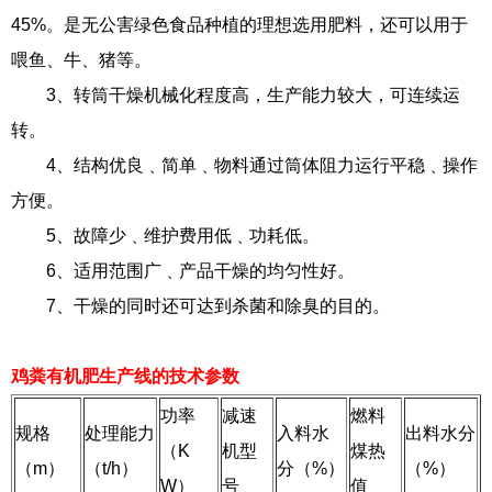
45%。是无公害绿色食品种植的理想选用肥料，还可以用于
喂鱼、牛、猪等。
3、转筒干燥机械化程度高，生产能力较大，可连续运
转。
4、结构优良﹑简单﹑物料通过筒体阻力运行平稳﹑操作
方便。
5、故障少﹑维护费用低﹑功耗低。
6、适用范围广﹑产品干燥的均匀性好。
7、干燥的同时还可达到杀菌和除臭的目的。
鸡粪有机肥生产线的技术参数
功率
减速
燃料
规格
处理能力
入料水
出料水分
（K
机型
煤热
（m）
（t/h）
分（%）
（%）
W）
号
值