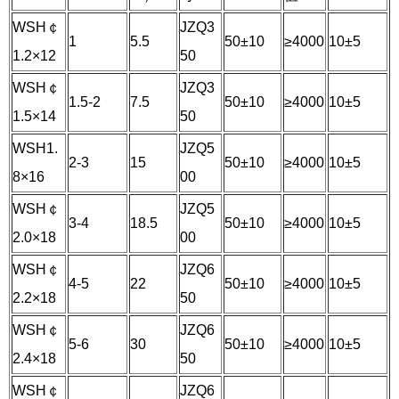
WSH￠
JZQ3
1
5.5
50±10
≥4000
10±5
1.2×12
50
WSH￠
JZQ3
1.5-2
7.5
50±10
≥4000
10±5
1.5×14
50
WSH1.
JZQ5
2-3
15
50±10
≥4000
10±5
8×16
00
WSH￠
JZQ5
3-4
18.5
50±10
≥4000
10±5
2.0×18
00
WSH￠
JZQ6
4-5
22
50±10
≥4000
10±5
2.2×18
50
WSH￠
JZQ6
5-6
30
50±10
≥4000
10±5
2.4×18
50
WSH￠
JZQ6