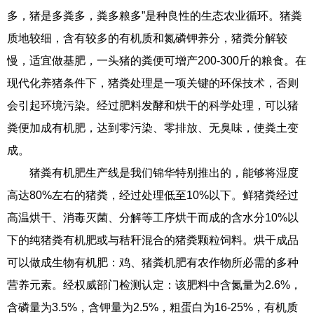
多，猪是多粪多，粪多粮多”是种良性的生态农业循环。猪粪
质地较细，含有较多的有机质和氮磷钾养分，猪粪分解较
慢，适宜做基肥，一头猪的粪便可增产200-300斤的粮食。在
现代化养猪条件下，猪粪处理是一项关键的环保技术，否则
会引起环境污染。经过肥料发酵和烘干的科学处理，可以猪
粪便加成有机肥，达到零污染、零排放、无臭味，使粪土变
成。
猪粪有机肥生产线是我们锦华特别推出的，能够将湿度
高达80%左右的猪粪，经过处理低至10%以下。鲜猪粪经过
高温烘干、消毒灭菌、分解等工序烘干而成的含水分10%以
下的纯猪粪有机肥或与秸秆混合的猪粪颗粒饲料。烘干成品
可以做成生物有机肥：鸡、猪粪机肥有农作物所必需的多种
营养元素。经权威部门检测认定：该肥料中含氮量为2.6%，
含磷量为3.5%，含钾量为2.5%，粗蛋白为16-25%，有机质