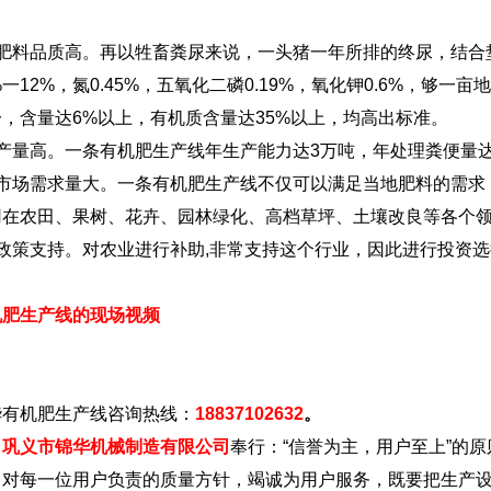
。
肥料品质高。再以牲畜粪尿来说，一头猪一年所排的终尿，结合垫料
%一12%，氮0.45%，五氧化二磷0.19%，氧化钾0.6%，
分，含量达6%以上，有机质含量达35%以上，均高出标准。
、产量高。一条有机肥生产线年生产能力达3万吨，年处理粪便量达
、市场需求量大。一条有机肥生产线不仅可以满足当地肥料的需求
用在农田、果树、花卉、园林绿化、高档草坪、土壤改良等各个
、政策支持。对农业进行补助,非常支持这个行业，因此进行投资
机肥生产线
的现场视频
华有机肥生产线咨询热线：
18837102632
。
义市锦华机械制造有限公司
奉行：“信誉为主，用户至上”的
，对每一位用户负责的质量方针，竭诚为用户服务，既要把生产