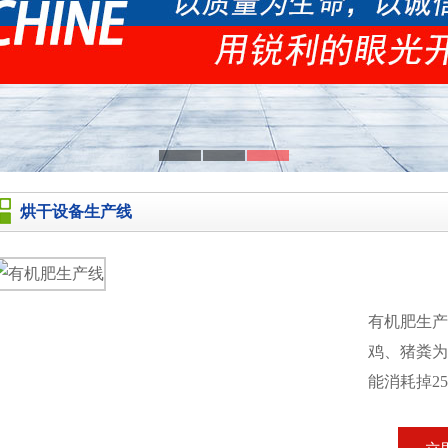
烘干设备生产线
有机肥生
鸡、猪粪为
能消耗掉2