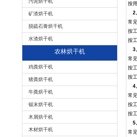
污泥烘干机
按
2
矿渣烘干机
常
脱硫石膏烘干机
按
水渣烘干机
按
3
农林烘干机
常
鸡粪烘干机
按
按
猪粪烘干机
4
牛粪烘干机
常
按
锯末烘干机
按
木屑烘干机
5
木材烘干机
常