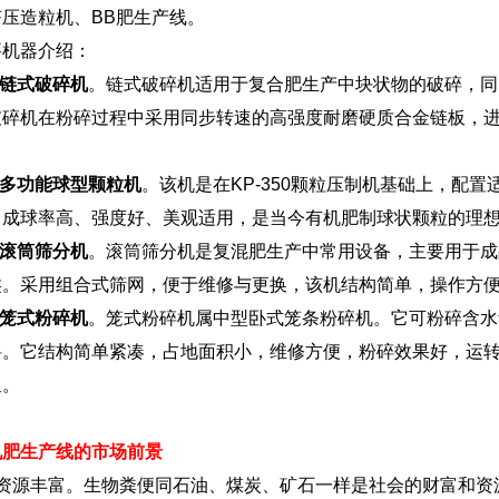
挤压造粒机、BB肥生产线。
要机器介绍：
链式破碎机
。链式破碎机适用于复合肥生产中块状物的破碎，同
破碎机在粉碎过程中采用同步转速的高强度耐磨硬质合金链板，
。
多功能球型颗粒机
。该机是在KP-350颗粒压制机基础上，配
、成球率高、强度好、美观适用，是当今有机肥制球状颗粒的理
滚筒筛分机
。滚筒筛分机是复混肥生产中常用设备，主要用于成
类。采用组合式筛网，便于维修与更换，该机结构简单，操作方便
笼式粉碎机
。笼式粉碎机属中型卧式笼条粉碎机。它可粉碎含水
料。它结构简单紧凑，占地面积小，维修方便，粉碎效果好，运
星。
机肥生产线的市场前景
、资源丰富。生物粪便同石油、煤炭、矿石一样是社会的财富和资