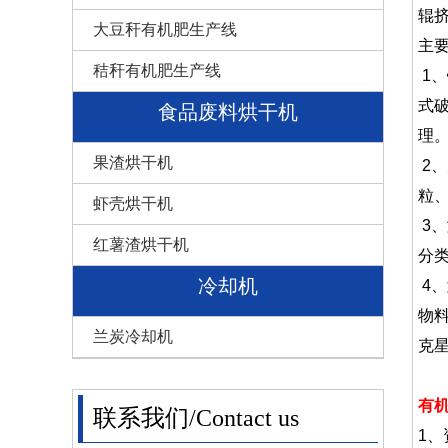
辊
大豆秆有机肥生产线
主
秸秆有机肥生产线
1、
式
食品废料烘干机
理
果渣烘干机
2、
粒
虾壳烘干机
3、
红薯渣烘干机
分
冷却机
4、
物
兰炭冷却机
克
有
联系我们/Contact us
1