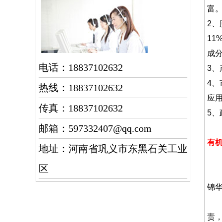
富
2、
11
成
电话：18837102632
3
4
热线：18837102632
应
传真：18837102632
5
邮箱：597332407@qq.com
有
地址：河南省巩义市东黑石关工业
区
锦
巩
责