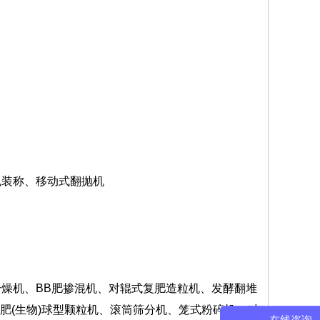
包装称、移动式翻抛机
机、BB肥掺混机、对辊式复肥造粒机、发酵翻堆
机肥(生物)球型颗粒机、滚筒筛分机、笼式粉碎机、对