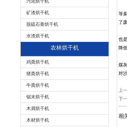
污泥烘干机
沙
矿渣烘干机
等
了
脱硫石膏烘干机
伴
水渣烘干机
也
农林烘干机
降
锦
鸡粪烘干机
煤
对
猪粪烘干机
牛粪烘干机
上
锯末烘干机
下
木屑烘干机
相
木材烘干机