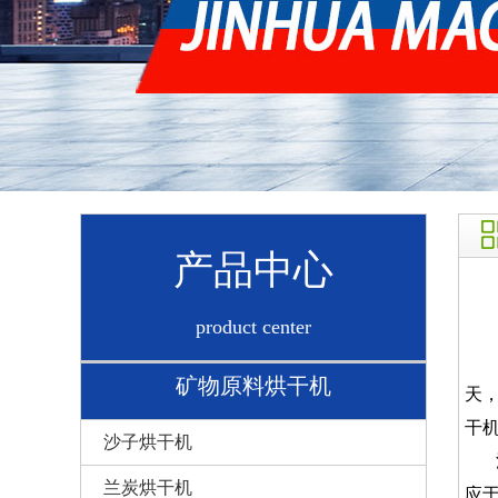
产品中心
product center
随
矿物原料烘干机
天
干
沙子烘干机
沙
兰炭烘干机
应