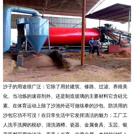
沙子的用途很广泛：它除了用於建筑、修路、过滤、养殖美
化、当冶炼的速容剂外、还是制造玻璃的主要材料它含硅元
素、在体育运动上除了沙池外还可做练拳的沙包、防洪用的
沙包它功不可没！在日常生活中它发挥清洁的魅力：工厂工
人洗手洗脚的梘砂、清洗酒樽、瓷器、金属食具、玉噐、银